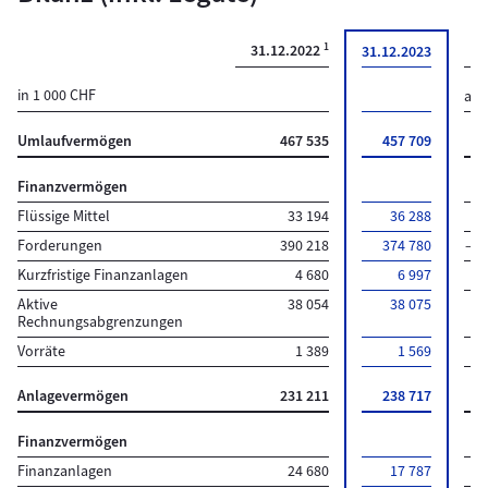
1
31.12.2022
V
31.12.2023
in 1 000 CHF
abs
Umlaufvermögen
467 535
457 709
–9
Finanzvermögen
Flüssige Mittel
33 194
36 288
3
Forderungen
390 218
374 780
–15
Kurzfristige Finanzanlagen
4 680
6 997
2
Aktive
38 054
38 075
Rechnungsabgrenzungen
Vorräte
1 389
1 569
Anlagevermögen
231 211
238 717
7
Finanzvermögen
Finanzanlagen
24 680
17 787
–6