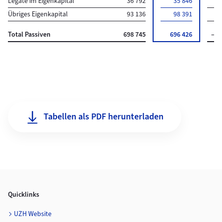
Legate im Eigenkapital
36 792
35 846
–
Übriges Eigenkapital
93 136
98 391
5 
Total Passiven
698 745
696 426
–2 
Tabellen als PDF herunterladen
Quicklinks
UZH Website