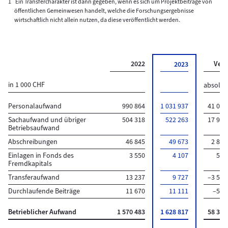
1
Ein Transfercharakter ist dann gegeben, wenn es sich um Projektbeiträge von
öffentlichen Gemeinwesen handelt, welche die Forschungsergebnisse
wirtschaftlich nicht allein nutzen, da diese veröffentlicht werden.
2022
Ver
2023
in 1 000 CHF
absolut
Personalaufwand
990 864
1 031 937
41 073
Sachaufwand und übriger
504 318
522 263
17 945
Betriebsaufwand
Abschreibungen
46 845
49 673
2 828
Einlagen in Fonds des
3 550
4 107
557
Fremdkapitals
Transferaufwand
13 237
9 727
–3 509
Durchlaufende Beiträge
11 670
11 111
–559
Betrieblicher Aufwand
1 570 483
1 628 817
58 334