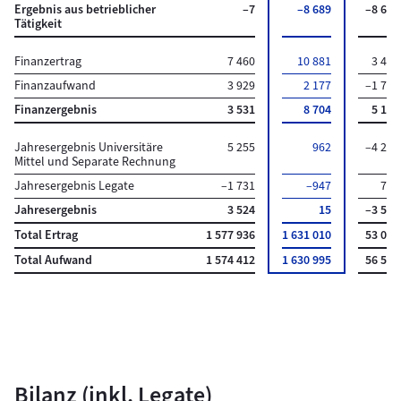
Ergebnis aus betrieblicher
–7
–8 689
–8 681
Tätigkeit
Finanzertrag
7 460
10 881
3 421
Finanzaufwand
3 929
2 177
–1 751
Finanzergebnis
3 531
8 704
5 173
Jahresergebnis Universitäre
5 255
962
–4 293
Mittel und Separate Rechnung
Jahresergebnis Legate
–1 731
–947
785
Jahresergebnis
3 524
15
–3 509
Total Ertrag
1 577 936
1 631 010
53 074
Total Aufwand
1 574 412
1 630 995
56 583
Bilanz (inkl. Legate)