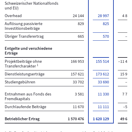
Schweizerischer Nationalfonds
und EU)
Overhead
24 144
28 997
4 853
Auflösung passivierte
829
825
–4
Investitionsbeiträge
Übriger Transferertrag
665
570
–95
Entgelte und verschiedene
Erträge
Projektbeiträge ohne
166 953
155 514
–11 439
1
Transfercharakter
Dienstleistungserträge
157 621
173 612
15 991
Studiengebühren
33 702
33 690
–12
Entnahmen aus Fonds des
3 581
11 330
7 749
Fremdkapitals
Durchlaufende Beiträge
11 670
11 111
–559
Betrieblicher Ertrag
1 570 476
1 620 129
49 653