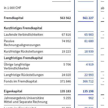
in 1 000 CHF
abso
Fremdkapital
563 562
561 227
–2 
Kurzfristiges Fremdkapital
Laufende Verbindlichkeiten
67 816
65 983
–1 
Passive
74 952
81 680
6 
Rechnungsabgrenzungen
Kurzfristige Rückstellungen
19 223
18 939
–
Langfristiges Fremdkapital
Übrige langfristige
5 706
4 919
–
Verbindlichkeiten
Langfristige Rückstellungen
24 020
22 993
–1 
Fonds im Fremdkapital
371 846
366 712
–5 
Eigenkapital
135 183
135 198
Jahresergebnis Universitäre
5 255
962
–4 
Mittel und Separate Rechnung