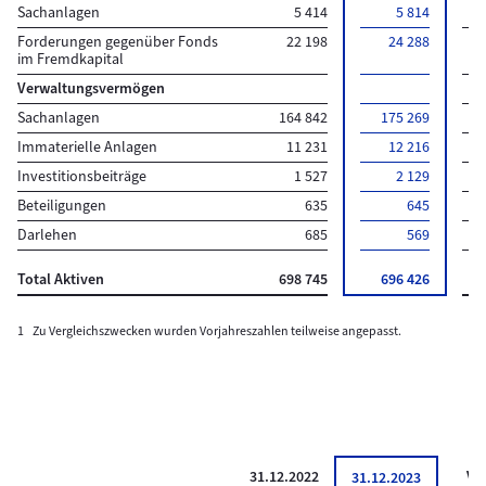
Sachanlagen
5 414
5 814
Forderungen gegenüber Fonds
22 198
24 288
2
im Fremdkapital
Verwaltungsvermögen
Sachanlagen
164 842
175 269
10
Immaterielle Anlagen
11 231
12 216
Investitionsbeiträge
1 527
2 129
Beteiligungen
635
645
Darlehen
685
569
Total Aktiven
698 745
696 426
–2
1
Zu Vergleichszwecken wurden Vorjahreszahlen teilweise angepasst.
31.12.2022
Ve
31.12.2023