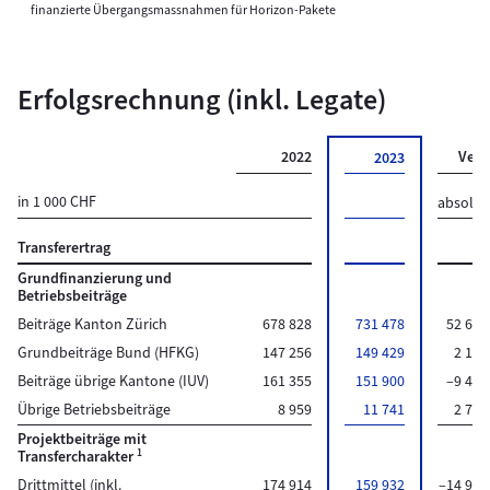
finanzierte Übergangsmassnahmen für Horizon-Pakete
Erfolgsrechnung (inkl. Legate)
2022
Verä
2023
in 1 000 CHF
absolut
Transferertrag
Grundfinanzierung und
Betriebsbeiträge
Beiträge Kanton Zürich
678 828
731 478
52 651
Grundbeiträge Bund (HFKG)
147 256
149 429
2 173
Beiträge übrige Kantone (IUV)
161 355
151 900
–9 455
Übrige Betriebsbeiträge
8 959
11 741
2 783
Projektbeiträge mit
1
Transfercharakter
Drittmittel (inkl.
174 914
159 932
–14 982