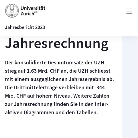
Jahresbericht 2023
Finanzen
Jahres­rechnung
Der konsoli­dierte Gesamt­umsatz der UZH
stieg auf 1.63 Mrd. CHF an, die UZH schliesst
mit einem ausge­glichenen Jahres­ergebnis ab.
Die Dritt­mittel­erträge ver­bleiben mit 344
Mio. CHF auf hohem Niveau. Weitere Zahlen
zur Jahres­rechnung finden Sie in den inter­
aktiven Dia­grammen und den Tabellen.